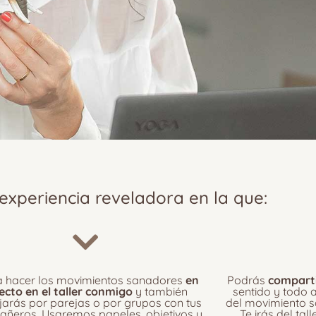
 experiencia reveladora en la que:
a hacer los movimientos sanadores
en
Podrás
comparti
recto en el taller conmigo
y también
sentido y todo a
jarás por parejas o por grupos con tus
del movimiento s
ñeros. Usaremos papeles, objetivos y
Te irás del tal