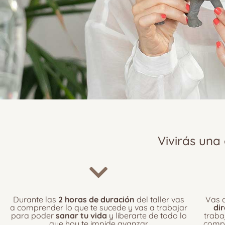
Vivirás una
Durante las
2 horas de duración
del taller vas
Vas 
a comprender lo que te sucede y vas a trabajar
di
para poder
sanar tu vida
y liberarte de todo lo
traba
que hoy te impide avanzar.
compa