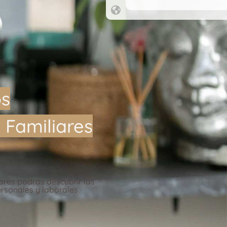
os
 Familiares
ares podrás descubrir las
ersonales y laborales