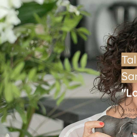
Ta
Sa
"L
En los
respue
para a