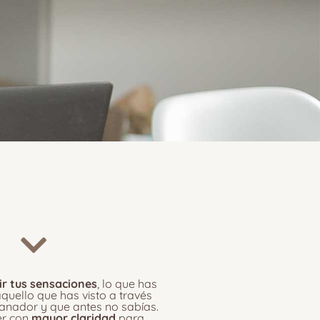
r tus sensaciones
, lo que has
quello que has visto a través
anador y que antes no sabías.
ler con
mayor claridad
para