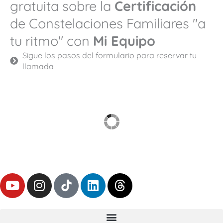
gratuita sobre la
Certificación
de Constelaciones Familiares "a
tu ritmo" con
Mi Equipo
Sigue los pasos del formulario para reservar tu
llamada
Y
I
L
T
o
n
i
h
u
s
n
r
t
t
k
e