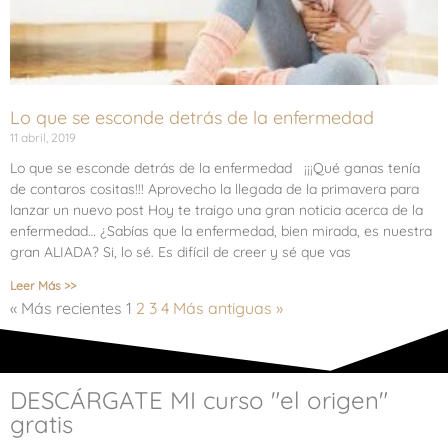
Lo que se esconde detrás de la enfermedad
11 abril, 2019
Lo que se esconde detrás de la enfermedad ¡¡¡Qué ganas tenía
de contaros cositas!!! Aprovecho la llegada de la primavera para
lanzar un nuevo post Hoy te traigo una gran noticia acerca de la
enfermedad… ¿Sabías que la enfermedad, bien mirada, es nuestra
gran ALIADA? Si, lo sé. Es difícil de creer y sé que vas
Leer Más >>
« Más recientes
1
2
3
4
Más antiguas »
DESCÁRGATE MI curso "el origen"
gratis