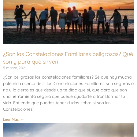
¿Son las Constelaciones Familiares peligrosas? Qué
son y para qué sirven
5 marzo, 2021
¿Son peligrosas las constelaciones familiares? Sé que hay mucha
polémica acerca de si las Constelaciones Familiares son seguras o
no y lo cierto es que desde ya te digo que sí, que claro que son
una herramienta segura que puede ayudarte a transformar tu
vida. Entiendo que puedas tener dudas sobre si son las
Constelaciones
Leer Más >>