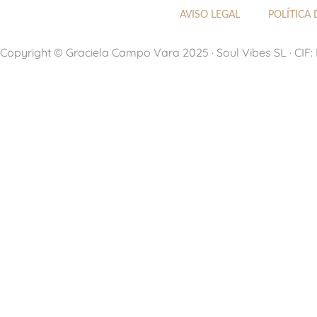
t
t
k
e
AVISO LEGAL
POLÍTICA 
u
a
e
a
b
g
d
d
Copyright © Graciela Campo Vara 2025 · Soul Vibes SL · CIF
e
r
i
s
a
n
m