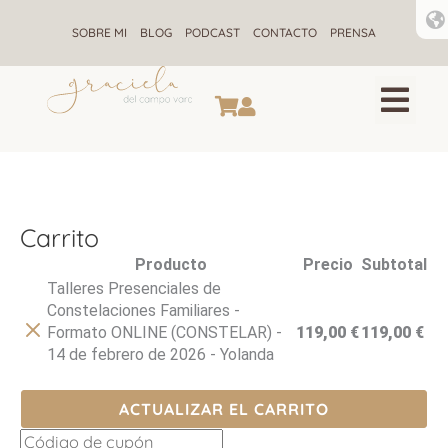
Ir
al
SOBRE MI
BLOG
PODCAST
CONTACTO
PRENSA
contenido
CONSTELACIONES F
ALQUIMIA ENE
RETIROS DE CONSTELACIONE
Carrito
Eliminar
Producto
Precio
Subtotal
artículo
Talleres Presenciales de
Constelaciones Familiares -
Formato ONLINE (CONSTELAR) -
119,00
€
119,00
€
14 de febrero de 2026 - Yolanda
ACTUALIZAR EL CARRITO