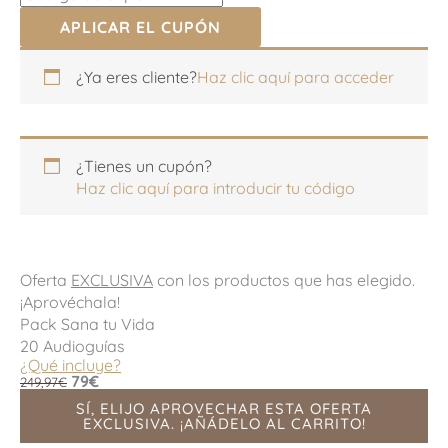
APLICAR EL CUPÓN
Apartamento,
Apartamento,
¿Ya eres cliente?
Haz clic aquí para acceder
habitación,
habitación,
escalera,
escalera,
etc.
etc.
(opcional)
(opcional)
¿Tienes un cupón?
Haz clic aquí para introducir tu código
Oferta
EXCLUSIVA
con los productos que has elegido.
¡Aprovéchala!
Pack Sana tu Vida
20 Audioguías
¿Qué incluye?
79€
249,97€
SÍ, ELIJO APROVECHAR ESTA OFERTA
EXCLUSIVA. ¡AÑÁDELO AL CARRITO!