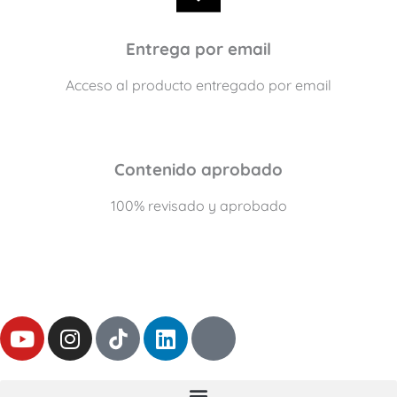
Entrega por email
Acceso al producto entregado por email
Contenido aprobado
100% revisado y aprobado
Y
I
L
T
o
n
i
h
u
s
n
r
t
t
k
e