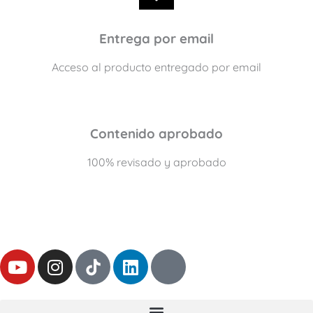
Entrega por email
Acceso al producto entregado por email
Contenido aprobado
100% revisado y aprobado
Y
I
L
T
o
n
i
h
u
s
n
r
t
t
k
e