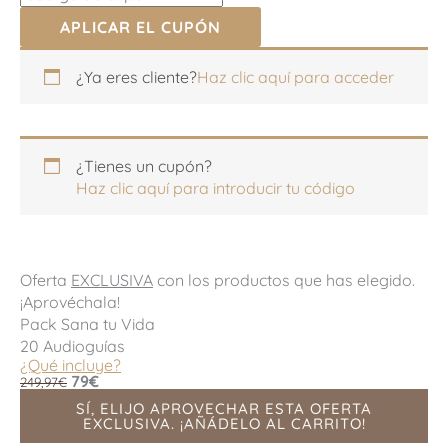
APLICAR EL CUPÓN
Apartamento,
Apartamento,
¿Ya eres cliente?
Haz clic aquí para acceder
habitación,
habitación,
escalera,
escalera,
etc.
etc.
(opcional)
(opcional)
¿Tienes un cupón?
Haz clic aquí para introducir tu código
Oferta
EXCLUSIVA
con los productos que has elegido.
¡Aprovéchala!
Pack Sana tu Vida
20 Audioguías
¿Qué incluye?
79€
249,97€
SÍ, ELIJO APROVECHAR ESTA OFERTA
EXCLUSIVA. ¡AÑÁDELO AL CARRITO!