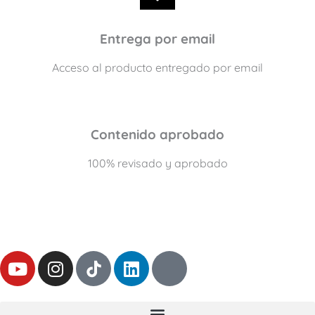
Entrega por email
Acceso al producto entregado por email
Contenido aprobado
100% revisado y aprobado
Y
I
L
T
o
n
i
h
u
s
n
r
t
t
k
e