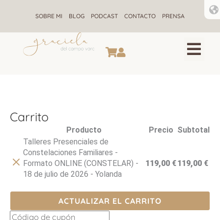
Ir
al
SOBRE MI
BLOG
PODCAST
CONTACTO
PRENSA
contenido
CONSTELACIONES F
ALQUIMIA ENE
RETIROS DE CONSTELACIONE
Carrito
Eliminar
Producto
Precio
Subtotal
artículo
Talleres Presenciales de
Constelaciones Familiares -
Formato ONLINE (CONSTELAR) -
119,00
€
119,00
€
18 de julio de 2026 - Yolanda
ACTUALIZAR EL CARRITO