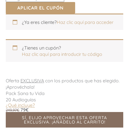
APLICAR EL CUPÓN
Apartamento,
Apartamento,
¿Ya eres cliente?
Haz clic aquí para acceder
habitación,
habitación,
escalera,
escalera,
etc.
etc.
(opcional)
(opcional)
¿Tienes un cupón?
Haz clic aquí para introducir tu código
Oferta
EXCLUSIVA
con los productos que has elegido.
¡Aprovéchala!
Pack Sana tu Vida
20 Audioguías
¿Qué incluye?
79€
249,97€
SÍ, ELIJO APROVECHAR ESTA OFERTA
EXCLUSIVA. ¡AÑÁDELO AL CARRITO!