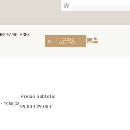
ES FAMILIARES
ACCESO
ALUMNOS
Precio
Subtotal
 - Yolanda
29,00
€
29,00
€