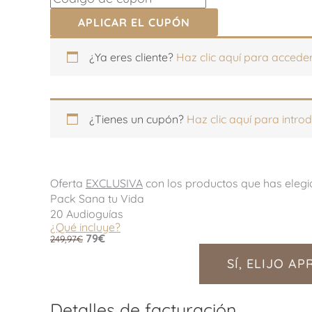
APLICAR EL CUPÓN
Apartamento,
Apartamento,
¿Ya eres cliente?
Haz clic aquí para accede
habitación,
habitación,
escalera,
escalera,
etc.
etc.
(opcional)
(opcional)
¿Tienes un cupón?
Haz clic aquí para introd
Oferta
EXCLUSIVA
con los productos que has elegi
Pack Sana tu Vida
20 Audioguías
¿Qué incluye?
79€
249,97€
SÍ, ELIJO A
Detalles de facturación