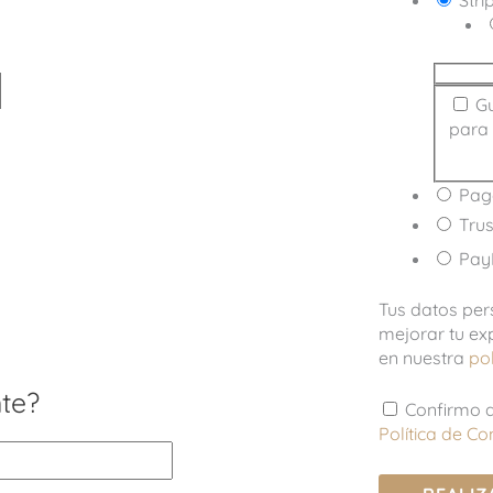
Stri
Gu
para 
Pago
Trus
Pay
Tus datos per
mejorar tu ex
en nuestra
pol
nte?
Confirmo q
Política de C