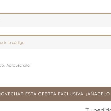
r
ucir tu código
do. ¡Aprovéchala!
PROVECHAR ESTA OFERTA EXCLUSIVA. ¡AÑÁDELO
Tu pedid