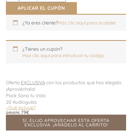
APLICAR EL CUPÓN
Apartamento,
Apartamento,
¿Ya eres cliente?
Haz clic aquí para acceder
habitación,
habitación,
escalera,
escalera,
etc.
etc.
(opcional)
(opcional)
¿Tienes un cupón?
Haz clic aquí para introducir tu código
Oferta
EXCLUSIVA
con los productos que has elegido.
¡Aprovéchala!
Pack Sana tu Vida
20 Audioguías
¿Qué incluye?
79€
249,97€
SÍ, ELIJO APROVECHAR ESTA OFERTA
EXCLUSIVA. ¡AÑÁDELO AL CARRITO!