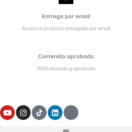
Entrega por email
Acceso al producto entregado por email
Contenido aprobado
100% revisado y aprobado
Y
I
L
T
o
n
i
h
u
s
n
r
t
t
k
e