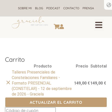
Ir
al
SOBRE MI
BLOG
PODCAST
CONTACTO
PRENSA
contenido
CONSTELACIONES F
ALQUIMIA ENE
RETIROS DE CONSTELACIONE
Carrito
Eliminar
Producto
Precio
Subtotal
artículo
Talleres Presenciales de
Constelaciones Familiares -
Formato PRESENCIAL
149,00
€
149,00
€
(CONSTELAR) - 12 de septiembre
de 2026 - Graciela
ACTUALIZAR EL CARRITO