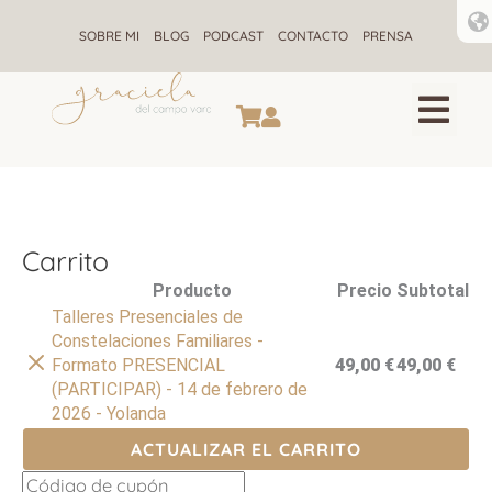
Ir
al
SOBRE MI
BLOG
PODCAST
CONTACTO
PRENSA
contenido
CONSTELACIONES F
ALQUIMIA ENE
RETIROS DE CONSTELACIONE
Carrito
Eliminar
Producto
Precio
Subtotal
artículo
Talleres Presenciales de
Constelaciones Familiares -
Formato PRESENCIAL
49,00
€
49,00
€
(PARTICIPAR) - 14 de febrero de
2026 - Yolanda
ACTUALIZAR EL CARRITO