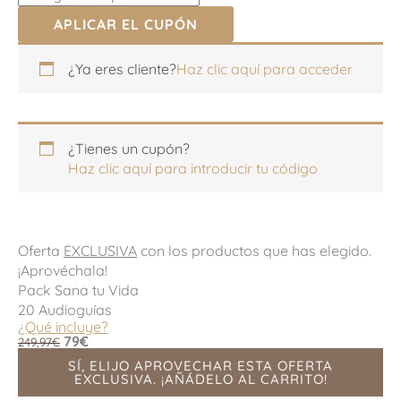
APLICAR EL CUPÓN
Apartamento,
Apartamento,
¿Ya eres cliente?
Haz clic aquí para acceder
habitación,
habitación,
escalera,
escalera,
etc.
etc.
(opcional)
(opcional)
¿Tienes un cupón?
Haz clic aquí para introducir tu código
Oferta
EXCLUSIVA
con los productos que has elegido.
¡Aprovéchala!
Pack Sana tu Vida
20 Audioguías
¿Qué incluye?
79€
249,97€
SÍ, ELIJO APROVECHAR ESTA OFERTA
EXCLUSIVA. ¡AÑÁDELO AL CARRITO!