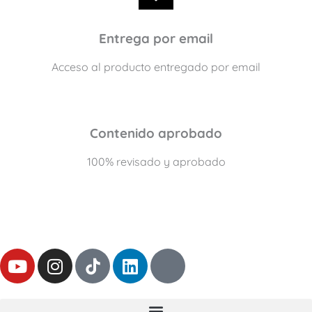
Entrega por email
Acceso al producto entregado por email
Contenido aprobado
100% revisado y aprobado
Y
I
L
T
o
n
i
h
u
s
n
r
t
t
k
e