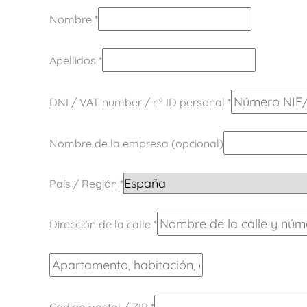
Nombre
*
Apellidos
*
DNI / VAT number / nº ID personal
*
Nombre de la empresa
(opcional)
País / Región
*
Dirección de la calle
*
Código postal / ZIP
*