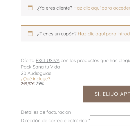
Apartamento,
Apartamento,
¿Ya eres cliente?
Haz clic aquí para accede
habitación,
habitación,
escalera,
escalera,
etc.
etc.
(opcional)
(opcional)
¿Tienes un cupón?
Haz clic aquí para introd
Oferta
EXCLUSIVA
con los productos que has elegi
Pack Sana tu Vida
20 Audioguías
¿Qué incluye?
79€
249,97€
SÍ, ELIJO A
Detalles de facturación
Dirección de correo electrónico
*