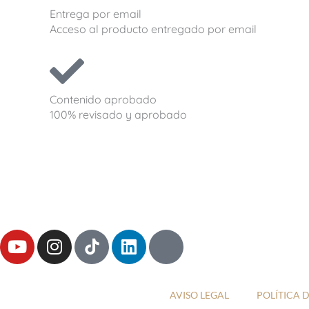
Entrega por email
Acceso al producto entregado por email
Contenido aprobado
100% revisado y aprobado
Y
I
L
T
o
n
i
h
u
s
n
r
t
t
k
e
AVISO LEGAL
POLÍTICA 
u
a
e
a