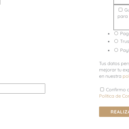
Gu
para 
Pago
Trus
Pay
Tus datos per
mejorar tu ex
en nuestra
pol
Confirmo q
Política de C
REALIZ