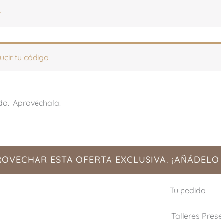
r
ucir tu código
do. ¡Aprovéchala!
PROVECHAR ESTA OFERTA EXCLUSIVA. ¡AÑÁDELO
Tu pedido
Talleres Pres