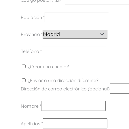
Población
*
Provincia
*
Teléfono
*
¿Crear una cuenta?
¿Enviar a una dirección diferente?
Dirección de correo electrónico
(opcional)
Nombre
*
Apellidos
*