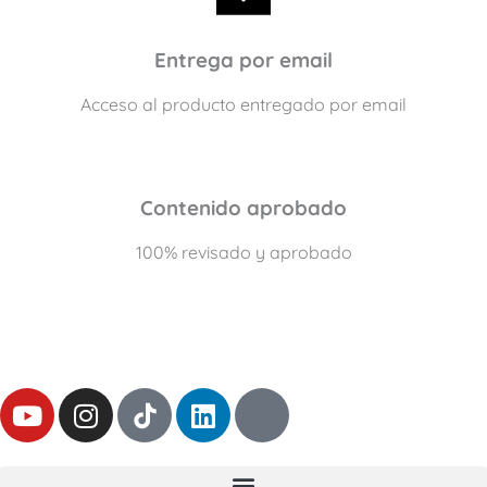
Entrega por email
Acceso al producto entregado por email
Contenido aprobado
100% revisado y aprobado
Y
I
L
T
o
n
i
h
u
s
n
r
t
t
k
e