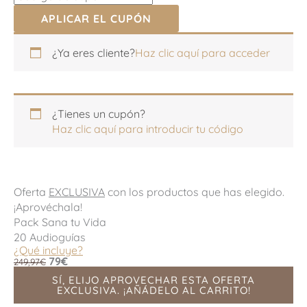
APLICAR EL CUPÓN
Apartamento,
Apartamento,
¿Ya eres cliente?
Haz clic aquí para acceder
habitación,
habitación,
escalera,
escalera,
etc.
etc.
(opcional)
(opcional)
¿Tienes un cupón?
Haz clic aquí para introducir tu código
Oferta
EXCLUSIVA
con los productos que has elegido.
¡Aprovéchala!
Pack Sana tu Vida
20 Audioguías
¿Qué incluye?
79€
249,97€
SÍ, ELIJO APROVECHAR ESTA OFERTA
EXCLUSIVA. ¡AÑÁDELO AL CARRITO!