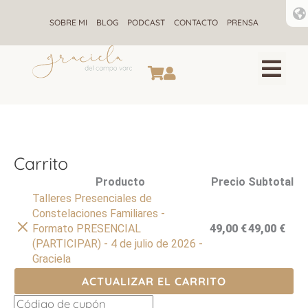
Ir
al
SOBRE MI
BLOG
PODCAST
CONTACTO
PRENSA
contenido
CONSTELACIONES F
ALQUIMIA ENE
RETIROS DE CONSTELACIONE
Carrito
Eliminar
Producto
Precio
Subtotal
artículo
Talleres Presenciales de
Constelaciones Familiares -
Formato PRESENCIAL
49,00
€
49,00
€
(PARTICIPAR) - 4 de julio de 2026 -
Graciela
ACTUALIZAR EL CARRITO