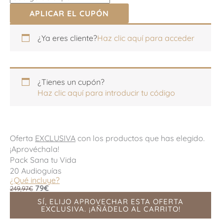
APLICAR EL CUPÓN
Apartamento,
¿Ya eres cliente?
Haz clic aquí para acceder
habitación,
escalera,
etc.
(opcional)
¿Tienes un cupón?
Haz clic aquí para introducir tu código
Oferta
EXCLUSIVA
con los productos que has elegido.
¡Aprovéchala!
Pack Sana tu Vida
20 Audioguías
¿Qué incluye?
79€
249,97€
SÍ, ELIJO APROVECHAR ESTA OFERTA
EXCLUSIVA. ¡AÑÁDELO AL CARRITO!