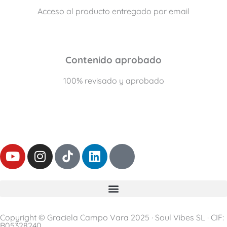
Acceso al producto entregado por email
Contenido aprobado
100% revisado y aprobado
Y
I
L
T
o
n
i
h
u
s
n
r
t
t
k
e
u
a
e
a
b
g
d
d
Copyright © Graciela Campo Vara 2025 · Soul Vibes SL · CIF:
e
r
i
s
B05328240