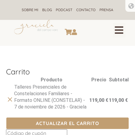
Ir
al
SOBRE MI
BLOG
PODCAST
CONTACTO
PRENSA
contenido
CONSTELACIONES F
ALQUIMIA ENE
RETIROS DE CONSTELACIONE
Carrito
Eliminar
Producto
Precio
Subtotal
artículo
Talleres Presenciales de
Constelaciones Familiares -
Formato ONLINE (CONSTELAR) -
119,00
€
119,00
€
7 de noviembre de 2026 - Graciela
ACTUALIZAR EL CARRITO