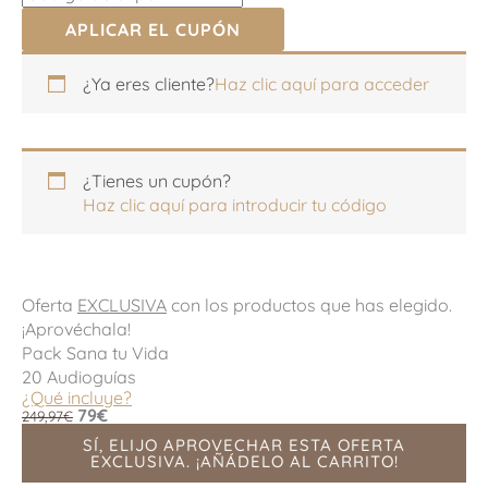
APLICAR EL CUPÓN
Apartamento,
¿Ya eres cliente?
Haz clic aquí para acceder
habitación,
escalera,
etc.
(opcional)
¿Tienes un cupón?
Haz clic aquí para introducir tu código
Oferta
EXCLUSIVA
con los productos que has elegido.
¡Aprovéchala!
Pack Sana tu Vida
20 Audioguías
¿Qué incluye?
79€
249,97€
SÍ, ELIJO APROVECHAR ESTA OFERTA
EXCLUSIVA. ¡AÑÁDELO AL CARRITO!