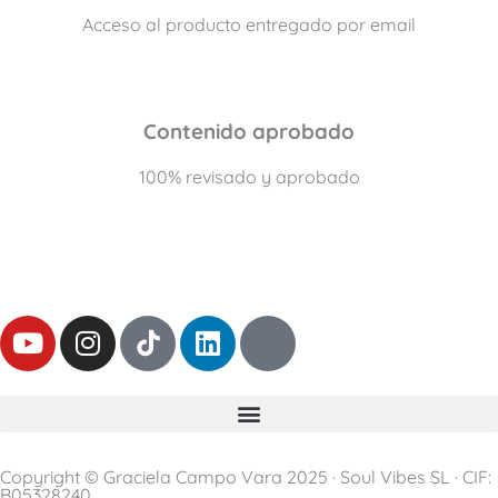
Acceso al producto entregado por email
Contenido aprobado
100% revisado y aprobado
Y
I
L
T
o
n
i
h
u
s
n
r
t
t
k
e
u
a
e
a
b
g
d
d
Copyright © Graciela Campo Vara 2025 · Soul Vibes SL · CIF:
e
r
i
s
B05328240