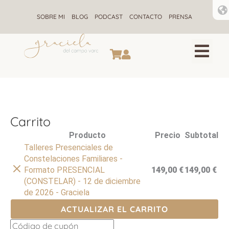
Ir
al
SOBRE MI
BLOG
PODCAST
CONTACTO
PRENSA
contenido
CONSTELACIONES F
ALQUIMIA ENE
RETIROS DE CONSTELACIONE
Carrito
Eliminar
Producto
Precio
Subtotal
artículo
Talleres Presenciales de
Constelaciones Familiares -
Formato PRESENCIAL
149,00
€
149,00
€
(CONSTELAR) - 12 de diciembre
de 2026 - Graciela
ACTUALIZAR EL CARRITO