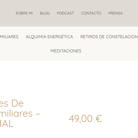
SOBRE MI
BLOG
PODCAST
CONTACTO
PRENSA
MILIARES
ALQUIMIA ENERGÉTICA
RETIROS DE CONSTELACION
MEDITACIONES
les De
iliares –
49,00
€
IAL