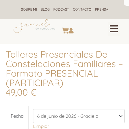
Ir
al
SOBRE MI
BLOG
PODCAST
CONTACTO
PRENSA
contenido
CONSTELACIONES F
ALQUIMIA ENE
RETIROS DE CONSTELACIONE
Talleres Presenciales De
Constelaciones Familiares –
Formato PRESENCIAL
(PARTICIPAR)
49,00
€
Talleres
Presenciales
Fecha
de
Limpiar
Constelaciones