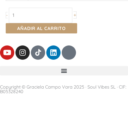
Familiares
-
+
-
Formato
PRESENCIAL
AÑADIR AL CARRITO
(CONSTELAR)
cantidad
Y
I
L
T
o
n
i
h
u
s
n
r
t
t
k
e
u
a
e
a
b
g
d
d
Copyright © Graciela Campo Vara 2025 · Soul Vibes SL · CIF:
e
r
i
s
B05328240
a
n
m