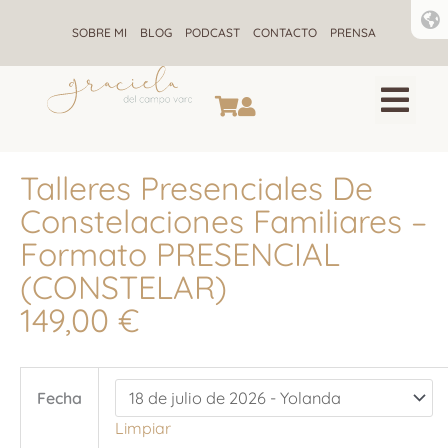
Ir
al
SOBRE MI
BLOG
PODCAST
CONTACTO
PRENSA
contenido
CONSTELACIONES F
ALQUIMIA ENE
RETIROS DE CONSTELACIONE
Talleres Presenciales De
Constelaciones Familiares –
Formato PRESENCIAL
(CONSTELAR)
149,00
€
Talleres
Fecha
Presenciales
de
Limpiar
Constelaciones