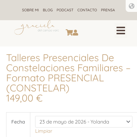
Ir
al
SOBRE MI
BLOG
PODCAST
CONTACTO
PRENSA
contenido
CONSTELACIONES F
ALQUIMIA ENE
RETIROS DE CONSTELACIONE
Talleres Presenciales De
Constelaciones Familiares –
Formato PRESENCIAL
(CONSTELAR)
149,00
€
Talleres
Fecha
Presenciales
de
Limpiar
Constelaciones