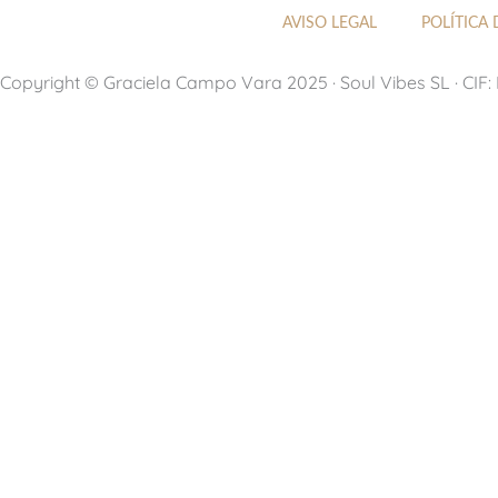
t
t
k
e
AVISO LEGAL
POLÍTICA 
u
a
e
a
b
g
d
d
Copyright © Graciela Campo Vara 2025 · Soul Vibes SL · CIF
e
r
i
s
a
n
m