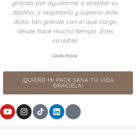
gracias por ayudarme a aceptar su
destino, a respetarlo y superar este
dolor tan grande con el que cargo
desde hace mucho tiempo. ¡Eres
increíble!
Cecilia Ponce
¡QUIERO MI PACK SANA TU VIDA
GRACIELA!
Y
I
L
T
o
n
i
h
u
s
n
r
t
t
k
e