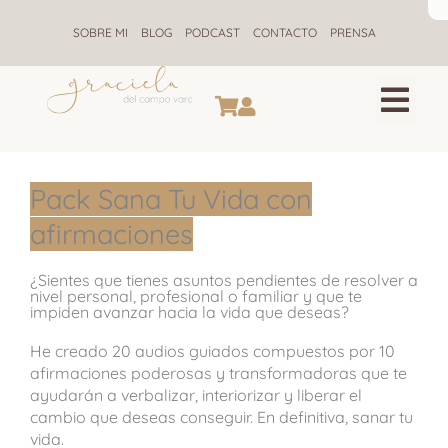
Ir
al
SOBRE MI
BLOG
PODCAST
CONTACTO
PRENSA
contenido
CONSTELACIONES F
ALQUIMIA ENE
RETIROS DE CONSTELACIONE
Pack Sana Tu Vida con
afirmaciones
¿Sientes que tienes asuntos pendientes de resolver a
nivel personal, profesional o familiar y que te
impiden avanzar hacia la vida que deseas?
He creado 20 audios guiados compuestos por 10
afirmaciones poderosas y transformadoras que te
ayudarán a verbalizar, interiorizar y liberar el
cambio que deseas conseguir. En definitiva, sanar tu
vida.