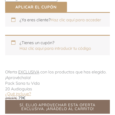
APLICAR EL CUPÓN
Apartamento,
Apartamento,
¿Ya eres cliente?
Haz clic aquí para acceder
habitación,
habitación,
escalera,
escalera,
etc.
etc.
(opcional)
(opcional)
¿Tienes un cupón?
Haz clic aquí para introducir tu código
Oferta
EXCLUSIVA
con los productos que has elegido.
¡Aprovéchala!
Pack Sana tu Vida
20 Audioguías
¿Qué incluye?
79€
249,97€
SÍ, ELIJO APROVECHAR ESTA OFERTA
EXCLUSIVA. ¡AÑÁDELO AL CARRITO!