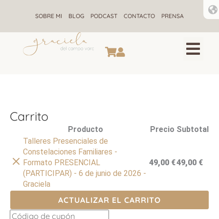
Ir
al
SOBRE MI
BLOG
PODCAST
CONTACTO
PRENSA
contenido
CONSTELACIONES F
ALQUIMIA ENE
RETIROS DE CONSTELACIONE
Carrito
Eliminar
Producto
Precio
Subtotal
artículo
Talleres Presenciales de
Constelaciones Familiares -
Formato PRESENCIAL
49,00
€
49,00
€
(PARTICIPAR) - 6 de junio de 2026 -
Graciela
ACTUALIZAR EL CARRITO