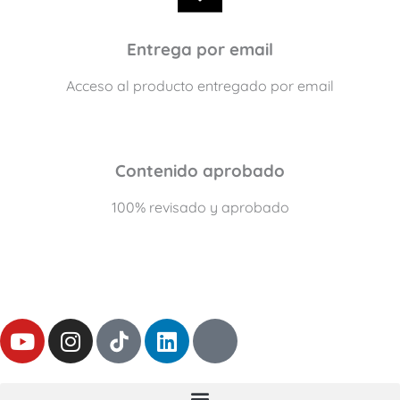
Entrega por email
Acceso al producto entregado por email
Contenido aprobado
100% revisado y aprobado
Y
I
L
T
o
n
i
h
u
s
n
r
t
t
k
e