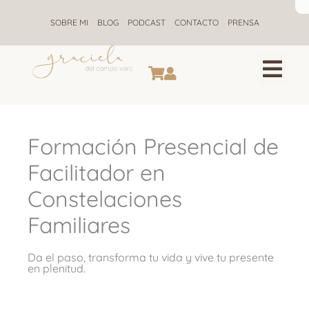
Ir
al
SOBRE MI
BLOG
PODCAST
CONTACTO
PRENSA
contenido
CONSTELACIONES F
ALQUIMIA ENE
RETIROS DE CONSTELACIONE
Formación Presencial de
Facilitador en
Constelaciones
Familiares
Da el paso, transforma tu vida y vive tu presente
en plenitud.