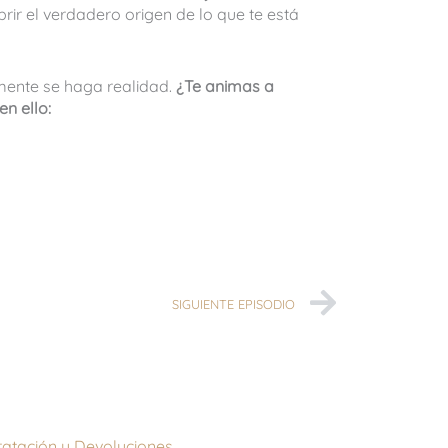
ir el verdadero origen de lo que te está
 mente se haga realidad.
¿Te animas a
n ello:
Siguient
SIGUIENTE EPISODIO
tratación y Devoluciones