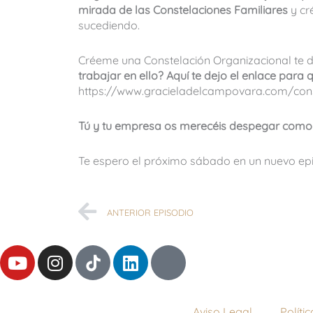
mirada de las Constelaciones Familiares
y cr
sucediendo.
Créeme una Constelación Organizacional te da
trabajar en ello? Aquí te dejo el enlace para
https://www.gracieladelcampovara.com/cons
Tú y tu empresa os merecéis despegar como 
Te espero el próximo sábado en un nuevo epi
Ant
ANTERIOR EPISODIO
Y
I
L
T
o
n
i
h
u
s
n
r
t
t
k
e
Aviso Legal
Políti