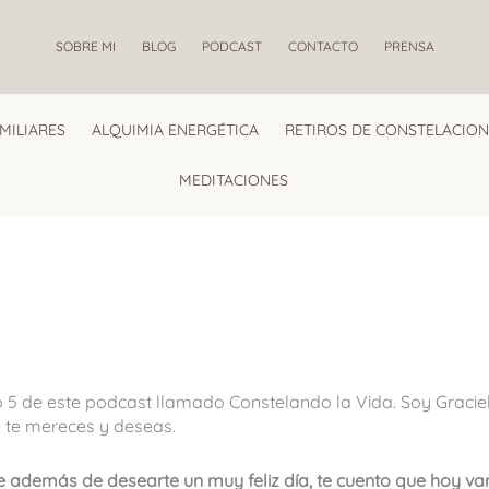
SOBRE MI
BLOG
PODCAST
CONTACTO
PRENSA
MILIARES
ALQUIMIA ENERGÉTICA
RETIROS DE CONSTELACION
MEDITACIONES
o 5 de este podcast llamado Constelando la Vida. Soy Graci
ue te mereces y deseas.
que además de desearte un muy feliz día, te cuento que hoy v