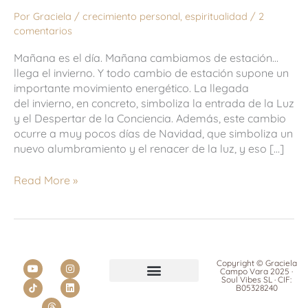
Por
Graciela
/
crecimiento personal
,
espiritualidad
/
2
comentarios
Mañana es el día. Mañana cambiamos de estación…
llega el invierno. Y todo cambio de estación supone un
importante movimiento energético. La llegada
del invierno, en concreto, simboliza la entrada de la Luz
y el Despertar de la Conciencia. Además, este cambio
ocurre a muy pocos días de Navidad, que simboliza un
nuevo alumbramiento y el renacer de la luz, y eso […]
Read More »
Y
T
I
L
Copyright © Graciela
Campo Vara 2025 ·
o
h
n
i
Soul Vibes SL · CIF:
u
r
s
n
B05328240
t
e
t
k
POLÍTICA DE PRIVACIDAD
POLÍTICA DE COOKIES
POLÍTICA DE CONTRATACIÓN Y DEVOLUCIONES
u
a
a
e